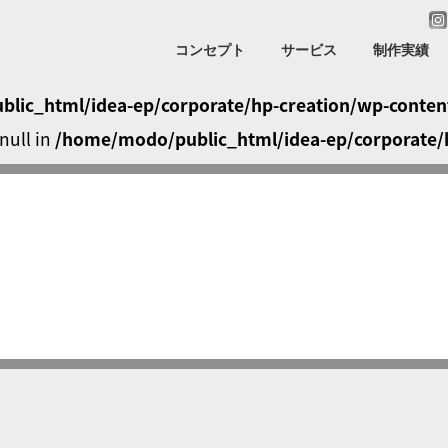
コンセプト
サービス
制作実績
lic_html/idea-ep/corporate/hp-creation/wp-content
null in
/home/modo/public_html/idea-ep/corporate/h