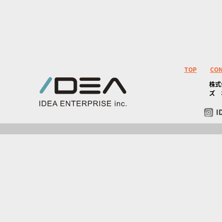
TOP
CO
株式
ズ 
I