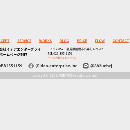
NCEPT
SERVICE
WORKS
BLOG
PRICE
FLOW
CONTACT
会社イデアエンタープライ
〒371-0857 群馬県前橋市高井町1-26-22
TEL:027-255-1158
ホームページ制作
https://idea-ep.com/
DEA2551159
@idea.enterprise.inc
@882uehzj
copylight © IDEA ENTERPRISE All right reserved.